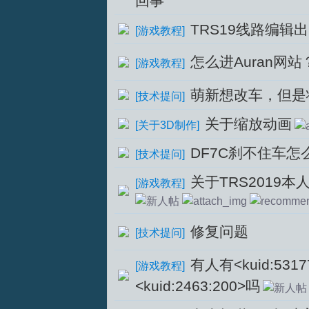
回事
TRS19线路编辑
[
游戏教程
]
坛
怎么进Auran网站
[
游戏教程
]
萌新想改车，但是状况
[
技术提问
]
关于缩放动画
[
关于3D制作
]
DF7C刹不住车
[
技术提问
]
关于TRS2019
[
游戏教程
]
修复问题
[
技术提问
]
有人有<kuid:5317
[
游戏教程
]
<kuid:2463:200>吗