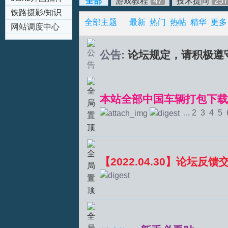
全部
游戏教程
47
技术提问
257
trainz Addons)
专区(trainz
铁路摄影/知识
拟
全部主题
最新
热门
热帖
精华
更多
Addons)
区
网站调度中心
公告:
论坛规定，请积极遵
本站全部中国车辆打包下载-
...
2
3
4
5
火
【2022.04.30】论坛反馈
车