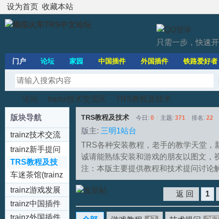
设为首页
收藏本站
只需一步，快速开
门户
论坛
家园
中国插件
外国插件
铁路爱好者
论坛
trainz技术交流区
TRS教程及技术
版块导航
TRS教程及技术
今日:
0
|
主题:
371
|
排名:
22
版主:
三明1站台
trainz技术交流
模
»
›
›
TRS各种安装教程，老手的教学天堂，
区
trainz新手提问
诚请能熟练安装和游戏的朋友以图文，
处(New)
TRS教程及技
注：本版主要提供教程和技术提问讨论
术
车迷茶馆(trainz
Fans Tea-
trainz游戏发展
返 回
1
house)
trainz中国插件
专区(Chinese
trainz外国插件