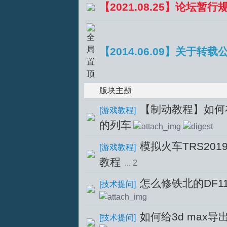
【2021.08.25】论坛暂行
【2014.06.09】关于转载
S
版块主题
【制动教程】如何
[
游戏教程
]
的列车
模拟火车TRS20
[
游戏教程
]
教程
...
2
中
怎么修铁北的DF1
[
技术提问
]
如何给3d max导
[
技术提问
]