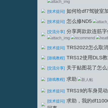
如何给df7驾驶室
[
技术提问
]
怎么修ND5
[
技术提问
]
文
分享两款款连筋字
[
交流分享
]
TRS2022怎么取
[
技术提问
]
TRS12使用DLS
[
游戏教程
]
关于贴图花了怎么
[
交流分享
]
论
求助
[
游戏教程
]
TRS19的车身晃
[
技术提问
]
求助，我的df110
[
技术提问
]