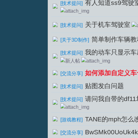
有人知道ss9驾驶
[
技术提问
]
关于机车驾驶室
[
技术提问
]
简单制作车辆教
[
关于3D制作
]
我的动车只显示车
[
技术提问
]
如何添加自定义车
[
交流分享
]
贴图发白问题
[
技术提问
]
请问我自带的df1
[
技术提问
]
TANE的mph怎么改
[
游戏教程
]
BwSMk00UoUk4
[
交流分享
]