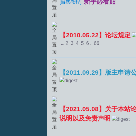
新手必看贴
[
游戏教程
]
【2010.05.22】论坛规定
...
2
3
4
5
6
..
66
T
【2011.09.29】版主申请
【2021.05.08】关于本
说明以及免责声明
R