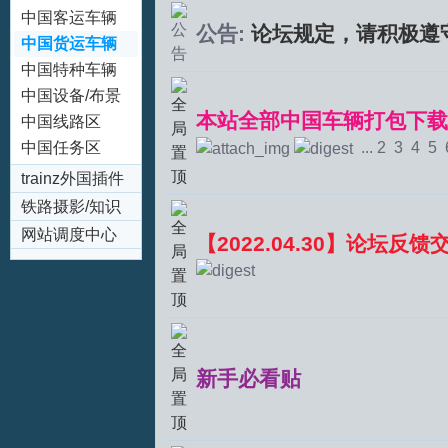
(EMU/DMU)
中国客运车辆
公告:
论坛规定，请积极遵
拟
(Passenger
中国货运车辆
Coach)
(Freight
中国特种车辆
Wagon)
(Special
中国设备/布景
本站全部中国车辆打包下载-
Rolling Stock)
区
中国线路区
中国任务区
...
2
3
4
5
trainz外国插件
专区(trainz
铁路摄影/知识
Addons)
区
网站调度中心
火
【2022.04.30】论坛反馈
新手必看贴
车