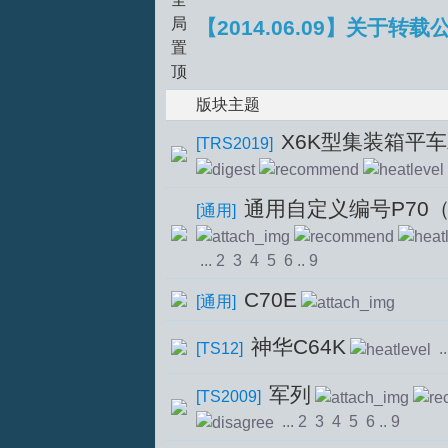
【2014.06.09】关于转载
版块主题
X6K型集装箱平
S
[
TRS2019
]
通用自定义编号P70
[
通用
]
...
2
3
4
5
6
..
9
C70E
[
通用
]
中
神华C64K
[
TS12
]
..
军列
[
TS2009
]
...
2
3
4
5
6
..
9