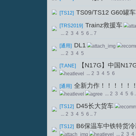
TS09/TS12 G60罐车
[
TS12
]
Trainz救援车
[
TRS2019
]
...
2
3
4
5
6
..
7
DL1
[
通用
]
...
2
3
4
5
【N17G】中国N17
[
T:ANE
]
...
2
3
4
5
6
全新力作！！！！！！
[
通用
]
...
2
3
4
5
6
.
D45长大货车
[
TS12
]
...
2
3
4
5
6
..
7
B6保温车中铁特货
[
TS12
]
...
2
3
4