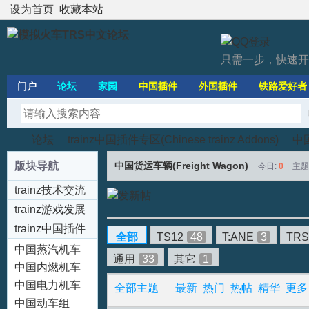
设为首页
收藏本站
只需一步，快速开
门户
论坛
家园
中国插件
外国插件
铁路爱好者
论坛
trainz中国插件专区(Chinese trainz Addons)
中国
版块导航
中国货运车辆(Freight Wagon)
今日:
0
|
主题
trainz技术交流
模
»
›
›
区
trainz游戏发展
trainz中国插件
全部
TS12
48
T:ANE
3
TRS
专区(Chinese
中国蒸汽机车
通用
33
其它
1
trainz Addons)
(Steam)
中国内燃机车
(Diesel)
中国电力机车
全部主题
最新
热门
热帖
精华
更多
(Electric)
中国动车组