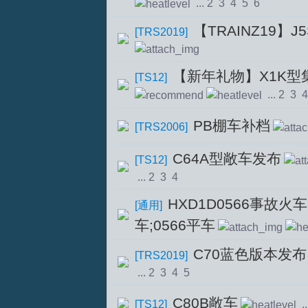
...
2
3
4
5
6
【TRAINZ19】
[
TRS2019
]
坛
【新年礼物】X1K型
[
TS12
]
...
2
3
4
PB棚车补档
[
TRS2006
]
C64A型敞车发布
[
TS12
]
...
2
3
4
HXD1D0566事故火车;
[
通用
]
车;0566平车
C70蓝色版本发布
[
TRS2019
]
...
2
3
4
5
C80B敞车
[
TS12
]
..