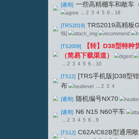
一些高精棚车和敞车
[
通用
]
...
2
3
4
5
6
..
18
TRS2019高精板G
[
TRS2019
]
文
钱]
【转】D38型特种
[
TS2009
]
（简易下载渠道）
...
2
3
4
5
6
..
10
[TRS手机版]D38
[
TS12
]
布
...
2
3
4
论
随机编号NX70
[
通用
]
N6 N15 N60平车
[
通用
]
...
2
3
4
5
6
..
9
C62A/C62B型通用
[
TS12
]