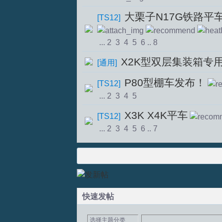
大栗子N17G铁路平车
[
TS12
]
...
2
3
4
5
6
..
8
X2K型双层集装箱专
[
通用
]
P80型棚车发布！
[
TS12
]
...
2
3
4
5
X3K X4K平车
[
TS12
]
...
2
3
4
5
6
..
7
快速发帖
选择主题分类