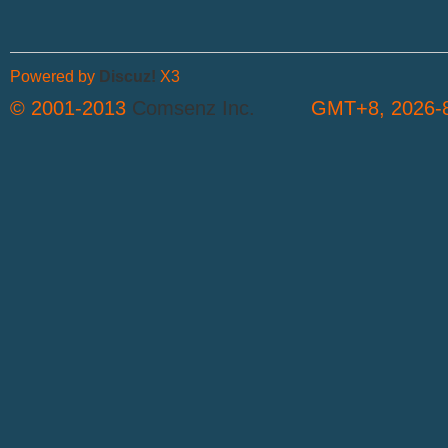
Powered by
Discuz!
X3
© 2001-2013
Comsenz Inc.
GMT+8, 2026-8
S
中