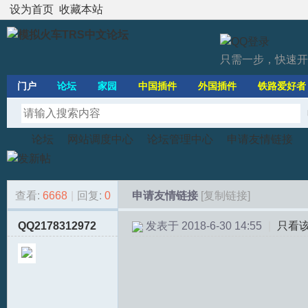
设为首页
收藏本站
只需一步，快速开
门户
论坛
家园
中国插件
外国插件
铁路爱好者
论坛
网站调度中心
论坛管理中心
申请友情链接
查看:
6668
|
回复:
0
申请友情链接
[复制链接]
模
»
›
›
›
QQ2178312972
发表于 2018-6-30 14:55
|
只看