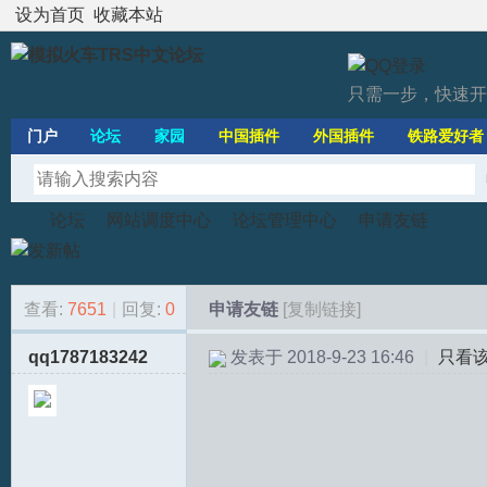
设为首页
收藏本站
只需一步，快速开
门户
论坛
家园
中国插件
外国插件
铁路爱好者
论坛
网站调度中心
论坛管理中心
申请友链
查看:
7651
|
回复:
0
申请友链
[复制链接]
模
»
›
›
›
qq1787183242
发表于 2018-9-23 16:46
|
只看