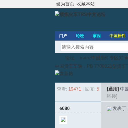
设为首页
收藏本站
门户
论坛
家园
中国插件
论坛
trainz中国插件专区(Chines
中国货车车辆，PB 7700021型货车
模
»
›
查看:
19471
|
回复:
5
[通用]
中国
链接]
e680
发表于 20