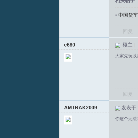
相关帖子
•
中国货车
回复
e680
楼主
|
大家先玩以
T
回复
AMTRAK2009
发表于 20
你这个无法
R