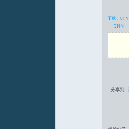
拟
下载：CHN P
CHN
火
分享到:
车