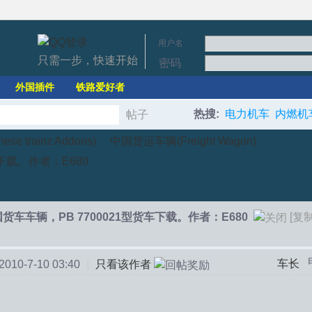
用户名
只需一步，快速开始
密码
外国插件
铁路爱好者
热搜:
电力机车
内燃机
帖子
搜
e trainz Addons)
中国货运车辆(Freight Wagon)
下载。作者：E680
索
›
›
货车车辆，PB 7700021型货车下载。作者：E680
[复
车长
10-7-10 03:40
|
只看该作者