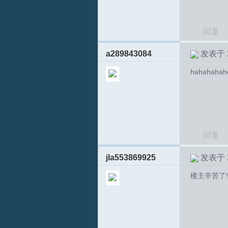
回复
a289843084
发表于 20
hahahahahe
S
回复
jla553869925
发表于 20
中
楼主辛苦了!