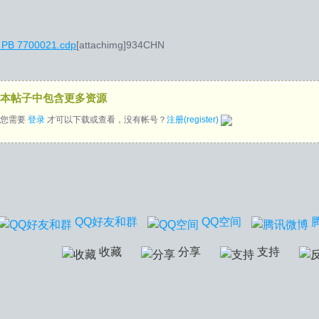
B 7700021.cdp
[attachimg]934CHN
本帖子中包含更多资源
您需要
登录
才可以下载或查看，没有帐号？
注册(register)
QQ好友和群
QQ空间
收藏
分享
支持