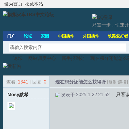
设为首页
收藏本站
只需一步，快速开
门户
论坛
家园
中国插件
外国插件
铁路爱好者
论坛
网站调度中心
新手报到处
现在积分还能怎么
查看:
1341
|
回复:
0
现在积分还能怎么获得呀
[复制链接]
模
»
›
›
›
Mosy默希
发表于 2025-1-22 21:52
|
只看