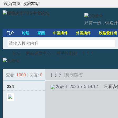
设为首页
收藏本站
只需一步，快速开
门户
论坛
家园
中国插件
外国插件
铁路爱好者
论坛
网站调度中心
新手报到处
氵氵氵
查看:
1000
|
回复:
0
氵氵氵
[复制链接]
模
»
›
›
›
234
发表于 2025-7-3 14:12
|
只看该