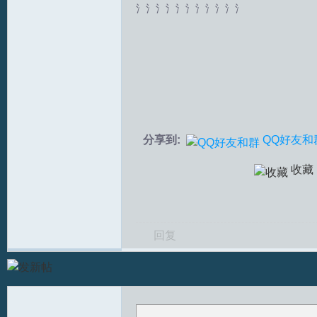
氵氵氵氵氵氵氵氵氵氵氵
拟
分享到:
QQ好友和
火
收藏
回复
车