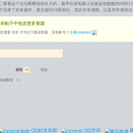
二看着这个论坛断断续续长大的，最早在老电脑上玩着超低帧数的09和1
下回来了好多插件，最后放到19里面玩，真的非常感慨，以及非常感谢
本帖子中包含更多资源
您需要
登录
才可以下载或查看，没有帐号？
注册(register)
威望
+6
理由
312972
+ 6
QQ好友和群
QQ空间