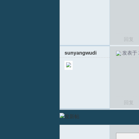
回复
sunyangwudi
发表于 20
T
回复
R