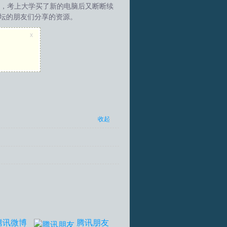
2，考上大学买了新的电脑后又断断续
论坛的朋友们分享的资源。
x
收起
腾讯微博
腾讯朋友