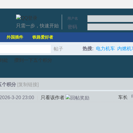
用户名
只需一步，快速开始
密码
外国插件
铁路爱好者
热搜:
电力机车
内燃机
帖子
搜
到处
攒到一下五个积分
索
五个积分
[复制链接]
›
车长
26-3-20 23:00
|
只看该作者