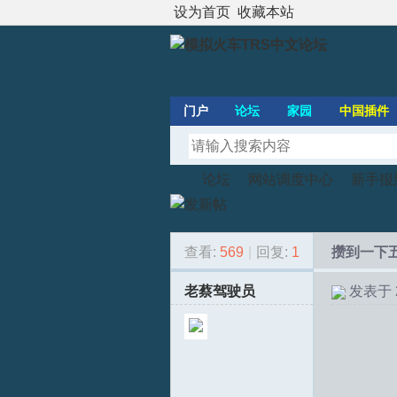
设为首页
收藏本站
门户
论坛
家园
中国插件
论坛
网站调度中心
新手报
查看:
569
|
回复:
1
攒到一下
模
»
›
›
老蔡驾驶员
发表于 20