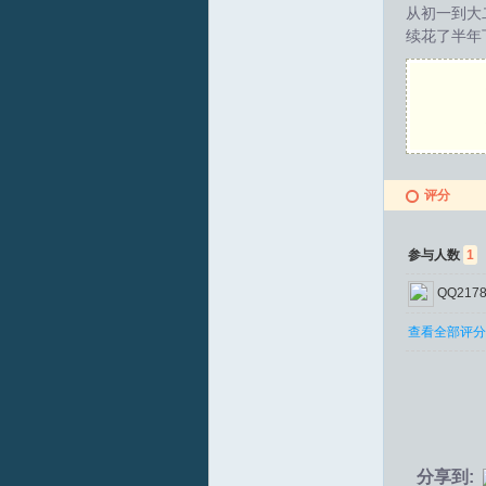
从初一到大
续花了半年
拟
评分
参与人数
1
火
QQ2178
查看全部评分
车
分享到: