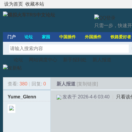
设为首页
收藏本站
只需一步，快速开
门户
论坛
家园
中国插件
外国插件
铁路爱好者
论坛
网站调度中心
新手报到处
新人报道
查看:
380
|
回复:
0
新人报道
[复制链接]
模
»
›
›
›
Yume_Glenn
发表于 2026-4-6 03:40
|
只看该