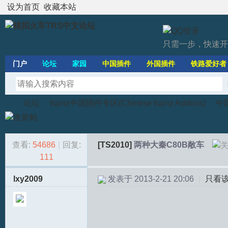
设为首页
收藏本站
只需一步，快速开
门户
论坛
家园
中国插件
外国插件
铁路爱好者
论坛
trainz中国插件专区(Chinese trainz Addons)
中国
查看:
54686
|
回复:
[TS2010]
两种大秦C80B敞车
模
»
›
›
111
lxy2009
发表于 2013-2-21 20:06
|
只看