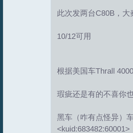
此次发两台C80B，
拟
10/12可用
根据美国车Thrall 4000c
火
瑕疵还是有的不喜你
黑车（咋有点怪异）车身： C
<kuid:683482:60001>
车