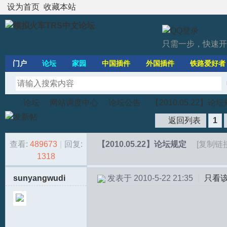
设为首页
收藏本站
只需一步，快速开
门户
论坛
家园
中国插件
外国插件
铁路爱好者
论坛
网站调度中心
论坛公告
【2010.05.22】论
返回列表
1
查看:
489673
|
回复:
【2010.05.22】论坛规定
[复制链接
模
»
›
›
›
1318
sunyangwudi
发表于 2010-5-22 21:35
|
只看