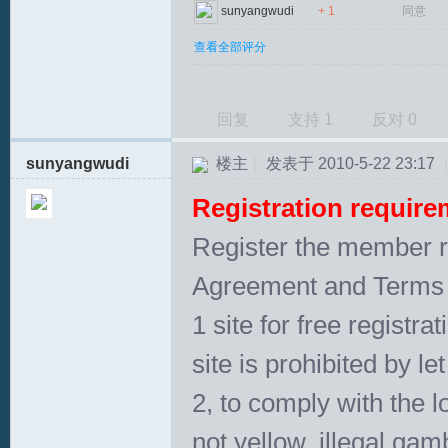
sunyangwudi
+ 1
同意
查看全部评分
回复
支持
1
反对
0
sunyangwudi
楼主
|
发表于 2010-5-22 23:17
|
Registration require
Register the member r
Agreement and Terms 
1 site for free registra
site is prohibited by let
2, to comply with the l
not yellow, illegal gamb