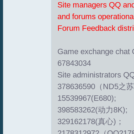
Site managers QQ and 
and forums operational
Forum Feedback distric
Game exchange chat Q
67843034
Site administrators QQ
378636590（ND5之苏
15539967(E680);
398583262(动力8K);
329162178(真心)；
2178312972（QQ217