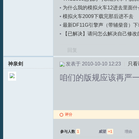
•
为什么我的模拟火车12进去里面什
•
模拟火车2009下载完那后进不去
•
最新DF11G引擎声（带辅柴音）
chadwickzhao
•
【已解决】请问怎么解决自己修改
大缝隙，或者能介绍一款流畅的轨道
回复
神泉剑
发表于 2010-10-10 12:23
|
只看
咱们的版规应该再严
评分
参与人数
1
威望
+1
理由