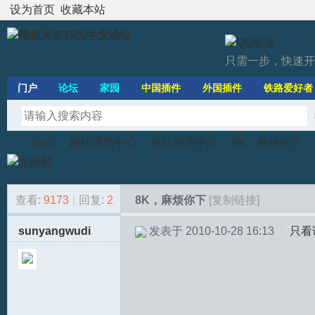
设为首页
收藏本站
只需一步，快速开
门户
论坛
家园
中国插件
外国插件
铁路爱好者
论坛
网站调度中心
论坛管理中心
8K，麻烦你下
查看:
9173
|
回复:
2
8K，麻烦你下
[复制链接]
模
»
›
›
›
sunyangwudi
发表于 2010-10-28 16:13
|
只看