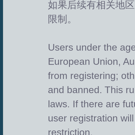
如果后续有相关地区
拟
限制。
‌Users under the ag
European Union, Aus
火
from registering; ot
and banned.‌ This ru
laws. If there are f
user registration wil
restriction.
车