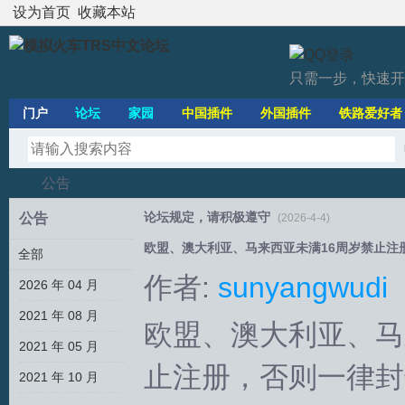
设为首页
收藏本站
只需一步，快速开
门户
论坛
家园
中国插件
外国插件
铁路爱好者
公告
论坛规定，请积极遵守
公告
(2026-4-4)
欧盟、澳大利亚、马来西亚未满16周岁禁止注册(20
全部
模
›
作者:
sunyangwudi
2026 年 04 月
2021 年 08 月
欧盟、澳大利亚、马
2021 年 05 月
止注册，否则一律封
2021 年 10 月