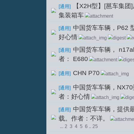
【X2H型】[邕车集团
[
通用
]
集装箱车
中国货车车辆，P62
[
通用
]
文
好心情
中国货车车辆， n17
[
通用
]
者： E680
CHN P70
[
通用
]
中国货车车辆，NX7
[
通用
]
论
者：好心情
中国货车车辆，提供
[
通用
]
载。作者：不详。
...
2
3
4
5
6
..
25