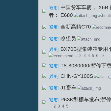
中国货车车辆， X6B
[
通用
]
者： E680
全新高精C70
[
通用
]
S
瞭望员
[
通用
]
BX70B型集装箱专用
[
通用
]
...
2
3
4
5
6
..
8
T8-8080000(暂停下
[
通用
]
CHN-GY100S
[
通用
]
中
J1畜车
[
通用
]
P63K型棚车发布(暂
[
通用
]
...
2
3
4
5