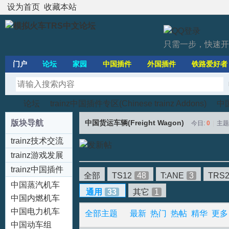
设为首页
收藏本站
只需一步，快速开
门户
论坛
家园
中国插件
外国插件
铁路爱好者
论坛
trainz中国插件专区(Chinese trainz Addons)
中国
版块导航
中国货运车辆(Freight Wagon)
今日:
0
|
主题
trainz技术交流
模
»
›
›
区
trainz游戏发展
trainz中国插件
全部
TS12
48
T:ANE
3
TRS2
专区(Chinese
中国蒸汽机车
通用
33
其它
1
trainz Addons)
(Steam)
中国内燃机车
(Diesel)
中国电力机车
全部主题
最新
热门
热帖
精华
更多
(Electric)
中国动车组