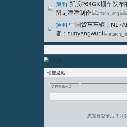
新版P64GK棚车发布
[
通用
]
图是津津制作
坛
中国货车车辆，N17
[
通用
]
者：sunyangwudi
快速发帖
选择主题分类
您需要登录后才可