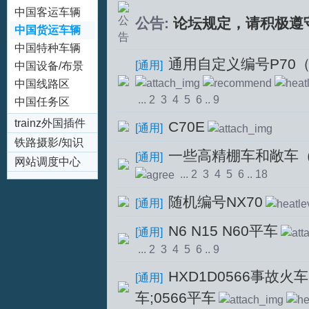
(EMU/DMU)
中国客运车辆
公告:
论坛规定，请积极遵
拟
(Passenger
中国货运车辆
Coach)
(Freight
中国特种车辆
通用自定义编号P70
[
通用
]
Wagon)
(Special
中国设备/布景
Rolling Stock)
区
中国线路区
...
2
3
4
5
6
..
9
中国任务区
trainz外国插件
C70E
[
通用
]
专区(trainz
铁路摄影/知识
一些高精棚车和敞车
[
通用
]
Addons)
区
网站调度中心
火
...
2
3
4
5
6
..
18
随机编号NX70
[
通用
]
N6 N15 N60平车
[
通用
]
...
2
3
4
5
6
..
9
HXD1D0566事故火车;
[
通用
]
车;0566平车
车