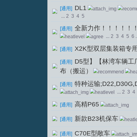
DL1
[
通用
]
...
2
3
4
5
全新力作！！！！！！
[
通用
]
...
2
3
4
5
6
.
X2K型双层集装箱专
[
通用
]
T
D5型】【林湾车辆工
[
通用
]
布（搬运）
特种运输;D22,D30G
[
通用
]
...
2
3
4
高精P65
[
通用
]
新款B23机保车
[
通用
]
R
C70E型敞车
[
通用
]