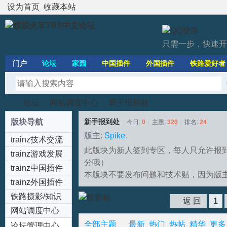
设为首页
收藏本站
只需一步，快速开
门户
论坛
家园
中国插件
外国插件
铁路爱好者
论坛
网站调度中心
新手报到处
版块导航
新手报到处
今日:
0
|
主题:
320
|
排名:
24
版主:
Spike.
trainz技术交流
模
»
›
›
此版块为新人签到专区，每人只允许报
区
trainz游戏发展
分哦）
trainz中国插件
本版块不要发布问题和技术贴，因为版
专区(Chinese
trainz外国插件
trainz Addons)
专区(trainz
铁路摄影/知识
返 回
1
Addons)
区
网站调度中心
全部主题
最新
热门
热帖
精华
更多
论坛管理中心