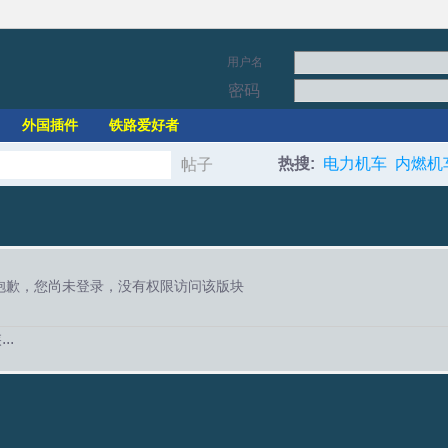
用户名
密码
外国插件
铁路爱好者
热搜:
电力机车
内燃机
帖子
搜
索
抱歉，您尚未登录，没有权限访问该版块
..