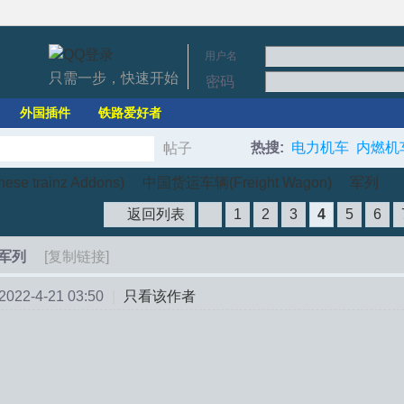
用户名
只需一步，快速开始
密码
外国插件
铁路爱好者
热搜:
电力机车
内燃机
帖子
搜
e trainz Addons)
中国货运车辆(Freight Wagon)
军列
返回列表
1
2
3
4
5
6
索
军列
[复制链接]
›
›
22-4-21 03:50
|
只看该作者