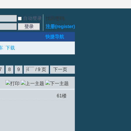
自动登录
找回密码
登录
注册(register)
快捷导航
车
下载
7
8
9
/ 9 页
下一页
61
楼