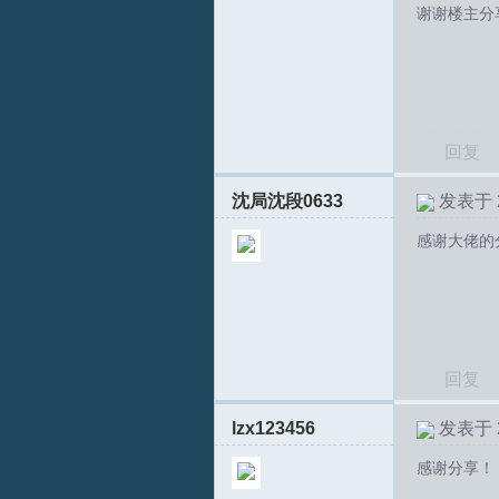
谢谢楼主分
拟
回复
沈局沈段0633
发表于 20
感谢大佬的
火
回复
lzx123456
发表于 20
感谢分享！
车