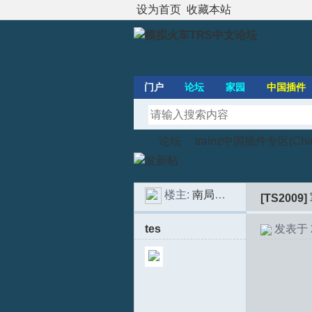
设为首页
收藏本站
门户
论坛
家园
中国插件
论坛
trainz中国插件专区(Chines
楼主:
南局福段SS6B
[TS2009]
模
»
›
tes
发表于 20