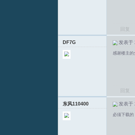
回复
DF7G
发表于 20
感谢楼主的
T
回复
东风110400
发表于 20
必须下载的
R