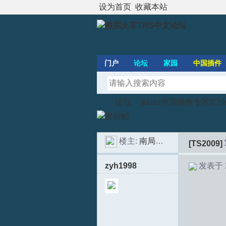
设为首页
收藏本站
门户
论坛
家园
中国插件
论坛
trainz中国插件专区(Chines
楼主:
南局福段SS6B
[TS2009]
模
»
›
zyh1998
发表于 20