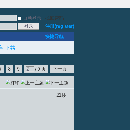
自动登录
找回密码
登录
注册(register)
快捷导航
车
下载
7
8
9
/ 9 页
下一页
21
楼