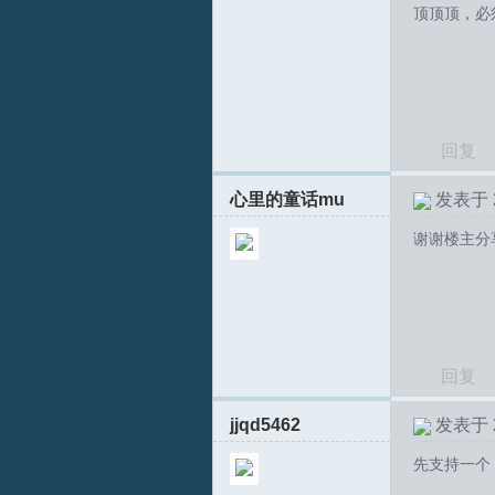
顶顶顶，必
拟
回复
心里的童话mu
发表于 20
谢谢楼主分
火
回复
jjqd5462
发表于 20
先支持一个
车