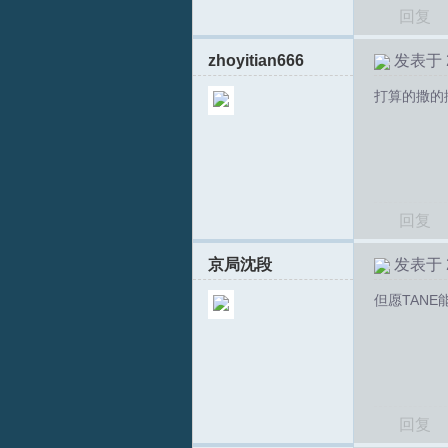
回复
zhoyitian666
发表于 20
文
打算的撒的
回复
京局沈段
发表于 20
论
但愿TANE
回复