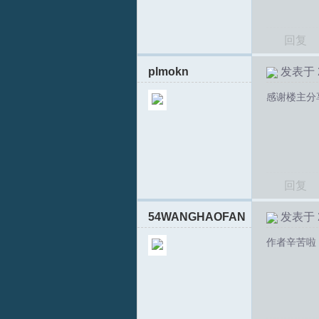
回复
plmokn
发表于 20
感谢楼主分
S
回复
54WANGHAOFAN
发表于 20
作者辛苦啦
中