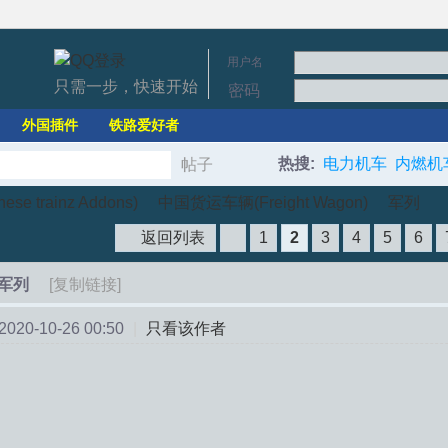
用户名
只需一步，快速开始
密码
外国插件
铁路爱好者
热搜:
电力机车
内燃机
帖子
搜
e trainz Addons)
中国货运车辆(Freight Wagon)
军列
返回列表
1
2
3
4
5
6
索
军列
[复制链接]
›
›
20-10-26 00:50
|
只看该作者