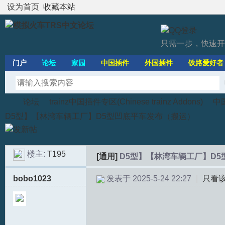
设为首页
收藏本站
只需一步，快速开
门户
论坛
家园
中国插件
外国插件
铁路爱好者
论坛
trainz中国插件专区(Chinese trainz Addons)
中国
D5型】【林湾车辆工厂】D5型凹底平车发布（搬运）
模
»
›
›
楼主:
T195
[通用]
D5型】【林湾车辆工厂】D
bobo1023
发表于 2025-5-24 22:27
|
只看