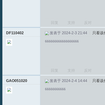
回复
支持
反对
DF110402
发表于 2024-2-3 21:44
|
只看该
666666666666666666
T
回复
支持
反对
GAO051020
发表于 2024-2-4 14:44
|
只看该
66666666666
R