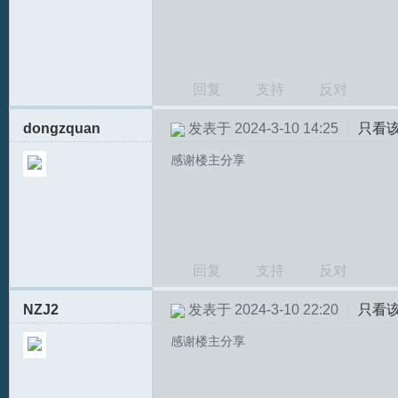
回复
支持
反对
dongzquan
发表于 2024-3-10 14:25
|
只看
感谢楼主分享
回复
支持
反对
NZJ2
发表于 2024-3-10 22:20
|
只看
感谢楼主分享