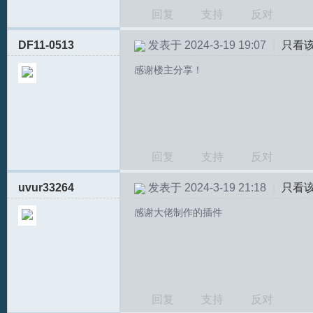
回复
支持
反对
DF11-0513
发表于 2024-3-19 19:07
|
只看
感谢楼主分享！
回复
支持
反对
uvur33264
发表于 2024-3-19 21:18
|
只看
感谢大佬制作的插件
回复
支持
反对