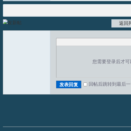
返回
您需要登录后才可
回帖后跳转到最后一
发表回复