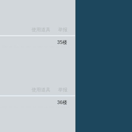
使用道具
举报
35
楼
使用道具
举报
36
楼