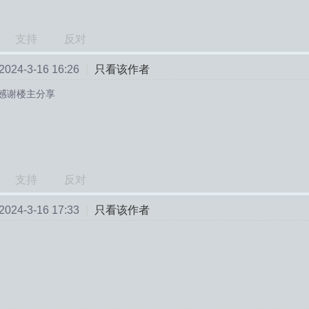
支持
反对
24-3-16 16:26
|
只看该作者
感谢楼主分享
支持
反对
24-3-16 17:33
|
只看该作者