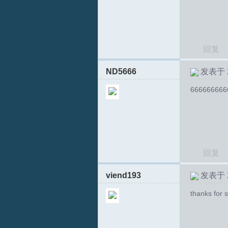
回复
ND5666
发表于 20
666666666
T
回复
viend193
发表于 20
thanks for 
R