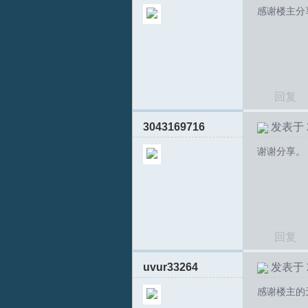
感谢楼主分
回复
3043169716
发表于 20
谢谢分享。
回复
uvur33264
发表于 20
感谢楼主的