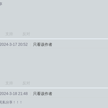
享
支持
反对
24-3-17 20:52
|
只看该作者
支持
反对
24-3-18 21:48
|
只看该作者
无私分享！！！