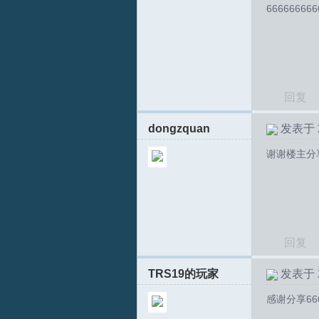
666666666
拟
回复
dongzquan
发表于 20
谢谢楼主分
火
回复
TRS19的玩家
发表于 20
感谢分享666
车