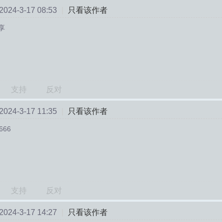
24-3-17 08:53
|
只看该作者
享
支持
反对
24-3-17 11:35
|
只看该作者
666
支持
反对
24-3-17 14:27
|
只看该作者