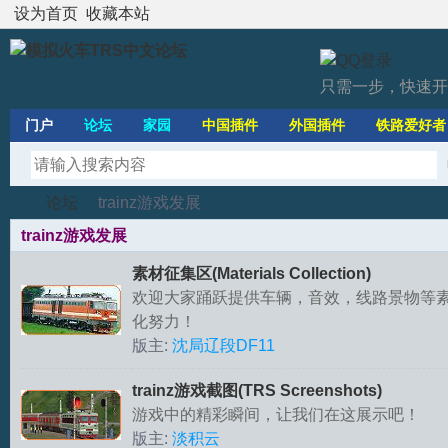
设为首页
收藏本站
只需一步，快速开
门户
论坛
家园
中国插件
外国插件
铁路爱好者
论坛
trainz游戏发展
trainz游戏发展
素材征集区(Materials Collection)
模
»
›
欢迎大家踊跃提供车辆，音效，线路景物等素
化努力！
版主:
沈局辽段DF11
trainz游戏截图(TRS Screenshots)
游戏中的精彩瞬间，让我们在这展示吧！
版主:
淡积云