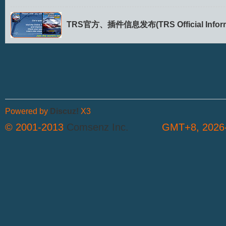
拟
TRS官方、插件信息发布(TRS Official Inform
Powered by
Discuz!
X3
火
© 2001-2013
Comsenz Inc.
GMT+8, 2026-
车