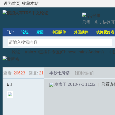
设为首页
收藏本站
只需一步，快速开
门户
论坛
家园
中国插件
外国插件
铁路爱好者
论坛
trainz中国插件专区(Chinese trainz Addons)
中
查看:
20623
|
回复:
21
丰沙七号桥
[复制链接]
模
»
›
›
E.T
发表于 2010-7-1 11:32
|
只看该