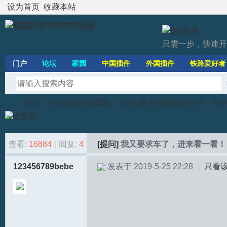
设为首页
收藏本站
只需一步，快速开
门户
论坛
家园
中国插件
外国插件
铁路爱好者
论坛
trainz技术交流区
trainz新手提问处(New)
tr
查看:
16884
|
回复:
4
[提问]
我又要求车了，进来看一看！
模
»
›
›
›
123456789bebe
发表于 2019-5-25 22:28
|
只看