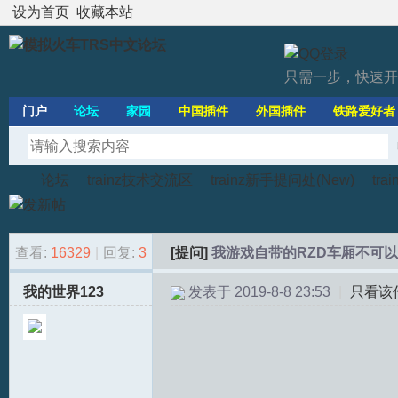
设为首页
收藏本站
只需一步，快速开
门户
论坛
家园
中国插件
外国插件
铁路爱好者
论坛
trainz技术交流区
trainz新手提问处(New)
tr
查看:
16329
|
回复:
3
[提问]
我游戏自带的RZD车厢不可
模
»
›
›
›
我的世界123
发表于 2019-8-8 23:53
|
只看该