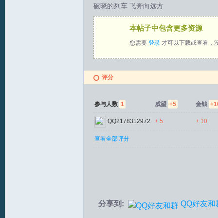
破晓的列车 飞奔向远方
拟
本帖子中包含更多资源
您需要
登录
才可以下载或查看，
评分
参与人数
1
威望
+5
金钱
+1
火
QQ2178312972
+ 5
+ 10
查看全部评分
分享到:
QQ好友和
车