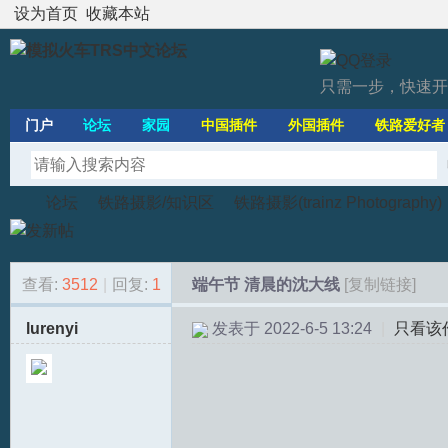
设为首页
收藏本站
只需一步，快速开
门户
论坛
家园
中国插件
外国插件
铁路爱好者
论坛
铁路摄影/知识区
铁路摄影(trainz Photography)
查看:
3512
|
回复:
1
端午节 清晨的沈大线
[复制链接]
模
»
›
›
›
lurenyi
发表于 2022-6-5 13:24
|
只看该