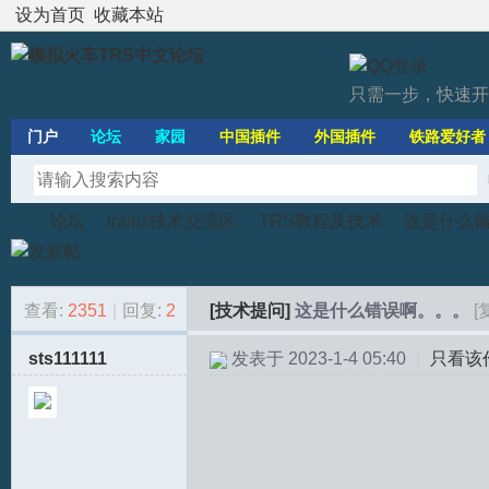
设为首页
收藏本站
只需一步，快速开
门户
论坛
家园
中国插件
外国插件
铁路爱好者
论坛
trainz技术交流区
TRS教程及技术
这是什么
查看:
2351
|
回复:
2
[技术提问]
这是什么错误啊。。。
[
模
»
›
›
›
sts111111
发表于 2023-1-4 05:40
|
只看该