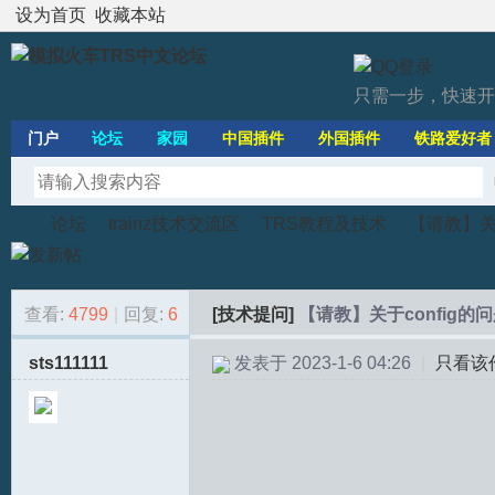
设为首页
收藏本站
只需一步，快速开
门户
论坛
家园
中国插件
外国插件
铁路爱好者
论坛
trainz技术交流区
TRS教程及技术
【请教】关于
查看:
4799
|
回复:
6
[技术提问]
【请教】关于config的
模
»
›
›
›
sts111111
发表于 2023-1-6 04:26
|
只看该