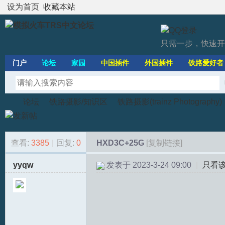
设为首页
收藏本站
只需一步，快速开
门户
论坛
家园
中国插件
外国插件
铁路爱好者
论坛
铁路摄影/知识区
铁路摄影(trainz Photography)
查看:
3385
|
回复:
0
HXD3C+25G
[复制链接]
模
»
›
›
›
yyqw
发表于 2023-3-24 09:00
|
只看