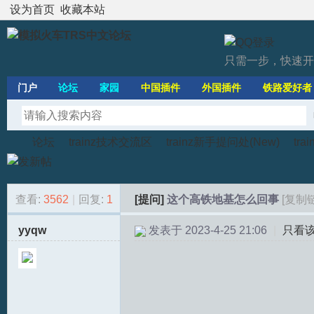
设为首页
收藏本站
只需一步，快速开
门户
论坛
家园
中国插件
外国插件
铁路爱好者
论坛
trainz技术交流区
trainz新手提问处(New)
tr
查看:
3562
|
回复:
1
[提问]
这个高铁地基怎么回事
[复制
模
»
›
›
›
yyqw
发表于 2023-4-25 21:06
|
只看