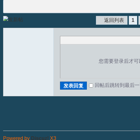
返回列表
1
您需要登录后才可
回帖后跳转到最后一
发表回复
Powered by
Discuz!
X3