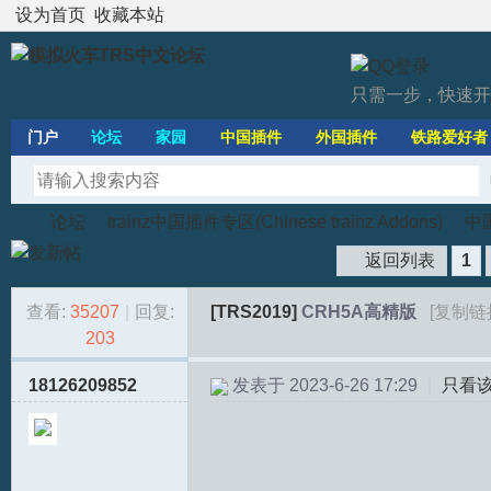
设为首页
收藏本站
只需一步，快速开
门户
论坛
家园
中国插件
外国插件
铁路爱好者
论坛
trainz中国插件专区(Chinese trainz Addons)
中国
返回列表
1
查看:
35207
|
回复:
[TRS2019]
CRH5A高精版
[复制链
模
»
›
›
203
18126209852
发表于 2023-6-26 17:29
|
只看