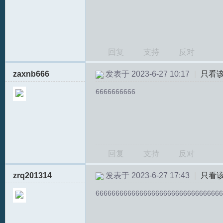
坛
回复
支持
反对
zaxnb666
发表于 2023-6-27 10:17
|
只看
6666666666
回复
支持
反对
zrq201314
发表于 2023-6-27 17:43
|
只看
66666666666666666666666666666666