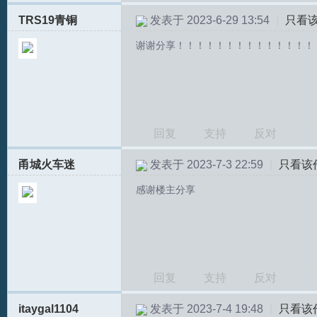
TRS19青铜
发表于 2023-6-29 13:54
|
只看
谢谢分享！！！！！！！！！！！！！！
回复
支持
反对
甬城火车迷
发表于 2023-7-3 22:59
|
只看该
感谢楼主分享
回复
支持
反对
itaygal1104
发表于 2023-7-4 19:48
|
只看该