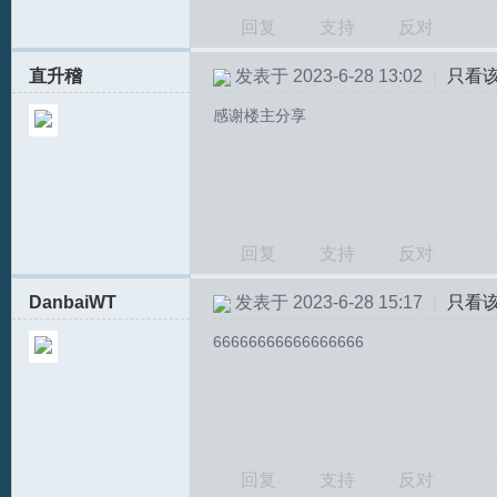
回复
支持
反对
直升稽
发表于 2023-6-28 13:02
|
只看
感谢楼主分享
回复
支持
反对
DanbaiWT
发表于 2023-6-28 15:17
|
只看
66666666666666666
回复
支持
反对