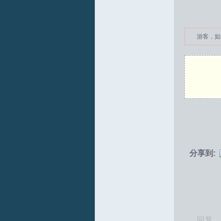
拟
游客，如
火
分享到:
车
回复