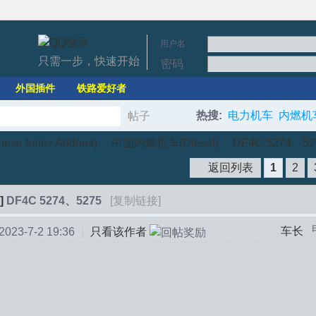
用户名
只需一步，快速开始
密码
外国插件
铁路爱好者
热搜:
电力机车
内燃机
帖子
搜
e trainz Addons)
中国内燃机车(Diesel)
DF4C 5274、52
返回列表
1
2
索
]
DF4C 5274、5275
[复制链接]
›
›
车长
23-7-2 19:36
|
只看该作者