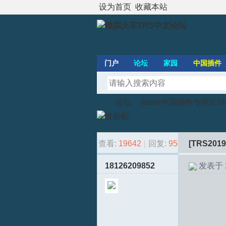
设为首页
收藏本站
门户
论坛
家园
中国插件
论坛
trainz中国插件专区(Chines
查看:
19642
|
回复:
95
[TRS2019
模
»
›
18126209852
发表于 20