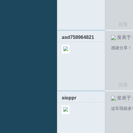
坛
回复
asd758964821
发表于 20
感谢分享！
回复
sioppr
发表于 20
这车瑕疵多