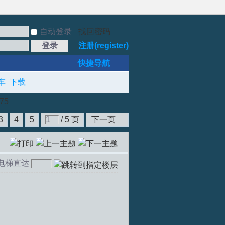
自动登录
找回密码
登录
注册(register)
快捷导航
车
下载
75
3
4
5
/ 5 页
下一页
电梯直达