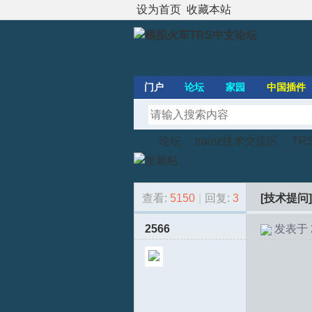
设为首页
收藏本站
门户
论坛
家园
中国插件
论坛
trainz技术交流区
TR
查看:
5150
|
回复:
3
[技术提问]
模
»
›
›
2566
发表于 20