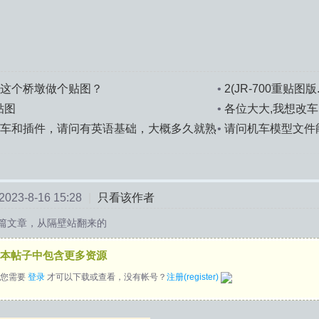
这个桥墩做个贴图？
•
2(JR-700重贴图版
贴图
•
各位大大,我想改
改?
车和插件，请问有英语基础，大概多久就熟
•
请问机车模型文件能
3dmax？
23-8-16 15:28
|
只看该作者
篇文章，从隔壁站翻来的
本帖子中包含更多资源
您需要
登录
才可以下载或查看，没有帐号？
注册(register)