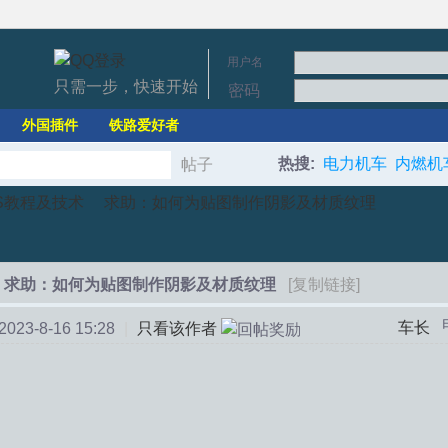
用户名
只需一步，快速开始
密码
外国插件
铁路爱好者
热搜:
电力机车
内燃机
帖子
搜
S教程及技术
求助：如何为贴图制作阴影及材质纹理
索
求助：如何为贴图制作阴影及材质纹理
[复制链接]
›
车长
23-8-16 15:28
|
只看该作者