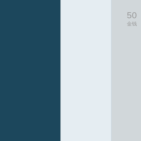
拟
50
金钱
火
车