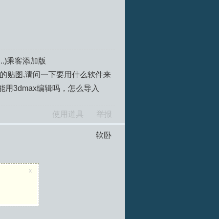
...)乘客添加版
车的贴图,请问一下要用什么软件来
用3dmax编辑吗，怎么导入
使用道具
举报
软卧
x