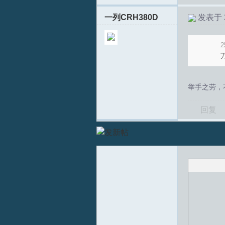
一列CRH380D
发表于 20
坛
2
举手之劳，
回复