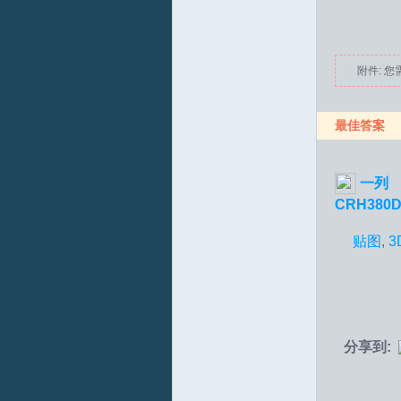
附件:
您
最佳答案
T
一列
CRH380
贴图
,
3
分享到:
R