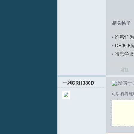
相关帖子
•
谁帮忙为
S
•
DF4CK
•
很想学做
练了？
回复
一列CRH380D
发表于 20
可以看看这
中