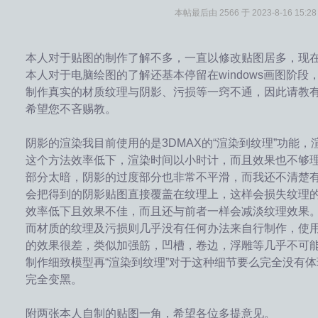
本帖最后由 2566 于 2023-8-16 15:2
本人对于贴图的制作了解不多，一直以修改贴图居多，现
本人对于电脑绘图的了解还基本停留在windows画图阶段
制作真实的材质纹理与阴影、污损等一窍不通，因此请教
希望您不吝赐教。
阴影的渲染我目前使用的是3DMAX的“渲染到纹理”功能
这个方法效率低下，渲染时间以小时计，而且效果也不够
部分太暗，阴影的过度部分也非常不平滑，而我还不清楚
会把得到的阴影贴图直接覆盖在纹理上，这样会损失纹理
效率低下且效果不佳，而且还与前者一样会减淡纹理效果
而材质的纹理及污损则几乎没有任何办法来自行制作，使
的效果很差，类似加强筋，凹槽，卷边，浮雕等几乎不可
制作细致模型再“渲染到纹理”对于这种细节要么完全没有
完全变黑。
附两张本人自制的贴图一角，希望各位多提意见。