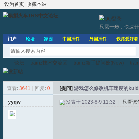
设为首页
收藏本站
只需一步，快速开
门户
论坛
家园
中国插件
外国插件
铁路爱好者
论坛
trainz技术交流区
trainz新手提问处(New)
tr
查看:
3641
|
回复:
0
[提问]
游戏怎么修改机车速度的kuid
模
»
›
›
›
yyqw
发表于 2023-8-9 11:32
|
只看该