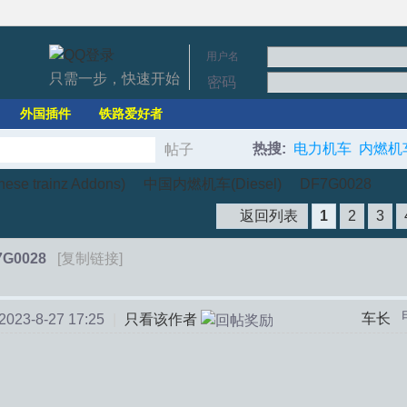
用户名
只需一步，快速开始
密码
外国插件
铁路爱好者
热搜:
电力机车
内燃机
帖子
搜
e trainz Addons)
中国内燃机车(Diesel)
DF7G0028
返回列表
1
2
3
索
7G0028
[复制链接]
›
›
车长
23-8-27 17:25
|
只看该作者