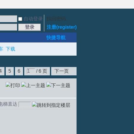
自动登录
找回密码
登录
注册(register)
快捷导航
车
下载
4
5
6
/ 6 页
下一页
电梯直达