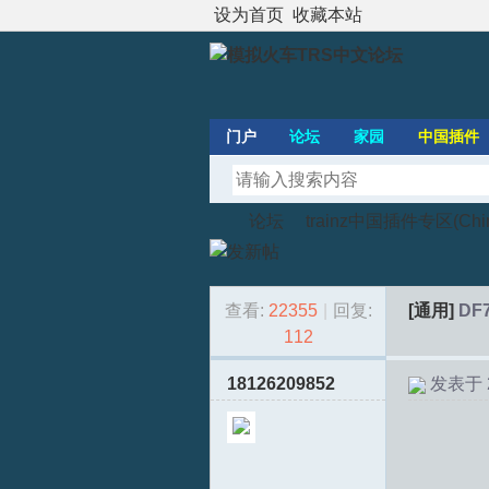
设为首页
收藏本站
门户
论坛
家园
中国插件
论坛
trainz中国插件专区(Chines
查看:
22355
|
回复:
[通用]
DF
模
»
›
112
18126209852
发表于 20