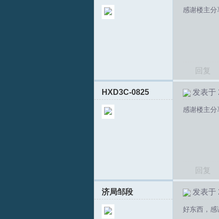
感谢楼主分
文
回复
HXD3C-0825
发表于 20
感谢楼主分
论
回复
济局邹段
发表于 20
好东西，感