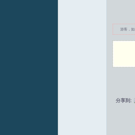
拟
游客，如
火
分享到:
车