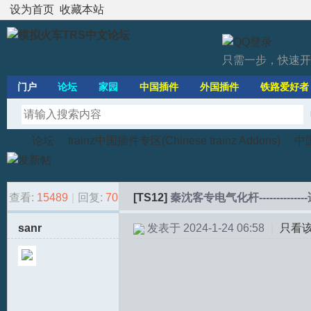
设为首页
收藏本站
只需一步，快速开
门户
论坛
家园
中国插件
外国插件
铁路爱好者
论坛
trainz中国插件专区(Chinese trainz Addons)
中
查看:
15489
|
回复:
70
[TS12]
秦沈客专电气化杆-----------
模
»
›
›
sanr
发表于 2024-1-24 06:58
|
只看