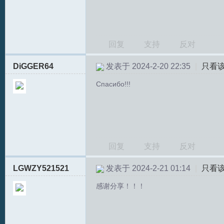
回复
支持
反对
DiGGER64
发表于 2024-2-20 22:35
|
只看
Спасибо!!!
回复
支持
反对
LGWZY521521
发表于 2024-2-21 01:14
|
只看
感谢分享！！！