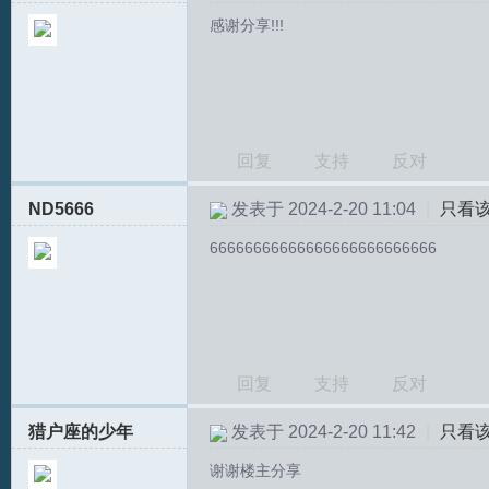
感谢分享!!!
坛
回复
支持
反对
ND5666
发表于 2024-2-20 11:04
|
只看
66666666666666666666666666
回复
支持
反对
猎户座的少年
发表于 2024-2-20 11:42
|
只看
谢谢楼主分享