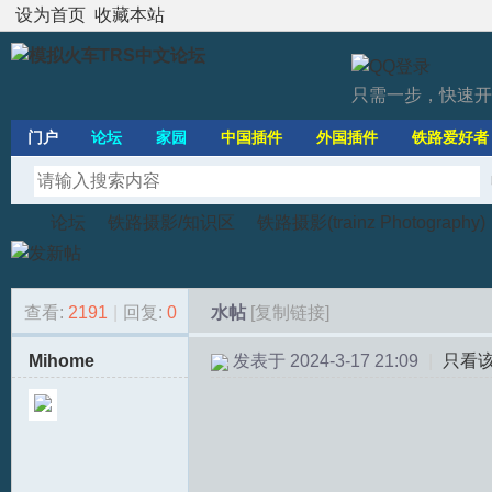
设为首页
收藏本站
只需一步，快速开
门户
论坛
家园
中国插件
外国插件
铁路爱好者
论坛
铁路摄影/知识区
铁路摄影(trainz Photography)
查看:
2191
|
回复:
0
水帖
[复制链接]
模
»
›
›
›
Mihome
发表于 2024-3-17 21:09
|
只看