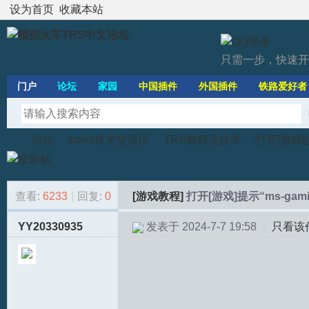
设为首页
收藏本站
只需一步，快速开
门户
论坛
家园
中国插件
外国插件
铁路爱好者
论坛
trainz技术交流区
TRS教程及技术
打开[游戏]提示
查看:
6233
|
回复:
0
[游戏教程]
打开[游戏]提示“ms-gamin
模
»
›
›
›
YY20330935
发表于 2024-7-7 19:58
|
只看该