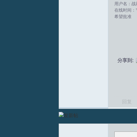
用户名：战
在线时间：
拟
希望批准
分享到:
火
回复
车