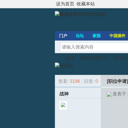
设为首页
收藏本站
门户
论坛
家园
中国插件
论坛
网站调度中心
论坛反
查看:
3196
|
回复:
0
[职位申请]
模
»
›
›
战神
发表于 20