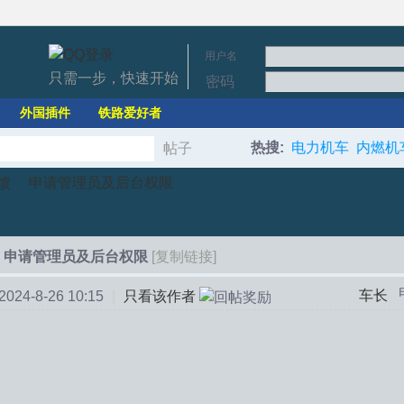
用户名
只需一步，快速开始
密码
外国插件
铁路爱好者
热搜:
电力机车
内燃机
帖子
搜
馈
申请管理员及后台权限
索
申请管理员及后台权限
[复制链接]
›
车长
24-8-26 10:15
|
只看该作者