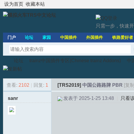
设为首页
收藏本站
只需一步，快速开
门户
论坛
家园
中国插件
外国插件
铁路爱好者
论坛
trainz中国插件专区(Chinese trainz Addons)
中
查看:
2102
|
回复:
1
[TRS2019]
中国公路路牌 PBR
[复
模
»
›
›
sanr
发表于 2025-1-25 13:48
|
只看