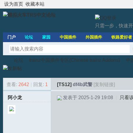
设为首页
收藏本站
只需一步，快速开
门户
论坛
家园
中国插件
外国插件
铁路爱好者
论坛
trainz中国插件专区(Chinese trainz Addons)
中国
查看:
2642
|
回复:
1
[TS12]
df4b武警
[复制链接]
模
»
›
›
阿小龙
发表于 2025-1-29 19:08
|
只看