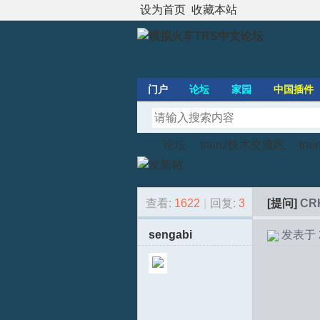
设为首页
收藏本站
门户
论坛
家园
中国插件
论坛
trainz技术交流区
tr
查看:
1622
|
回复:
3
[提问]
CR
模
»
›
›
sengabi
发表于 20