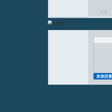
回复
S
发表回
中