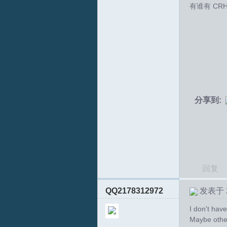
有谁有 CR
拟
分享到:
火
回复
QQ2178312972
发表于 20
I don't have
Maybe other
车