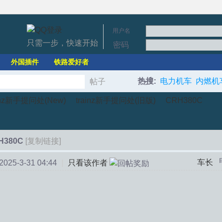
用户名
只需一步，快速开始
密码
外国插件
铁路爱好者
热搜:
电力机车
内燃机
帖子
搜
ainz新手提问处(New)
trainz新手提问处(旧版)
CRH380C
索
H380C
[复制链接]
›
›
车长
25-3-31 04:44
|
只看该作者