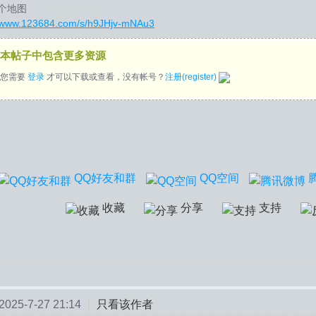
个地图
9 E. [4 ?. I! a* c# O# h
//www.123684.com/s/h9JHjv-mNAu3
本帖子中包含更多资源
您需要
登录
才可以下载或查看，没有帐号？
注册(register)
QQ好友和群
QQ空间
收藏
分享
支持
25-7-27 21:14
|
只看该作者