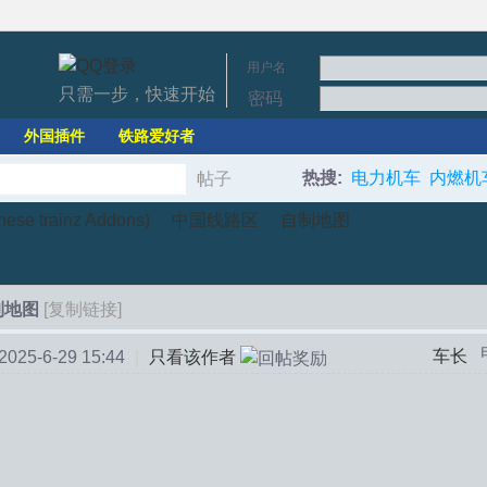
用户名
只需一步，快速开始
密码
外国插件
铁路爱好者
热搜:
电力机车
内燃机
帖子
搜
e trainz Addons)
中国线路区
自制地图
索
制地图
[复制链接]
›
›
车长
25-6-29 15:44
|
只看该作者