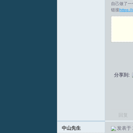
自己做了一
链接
https:
拟
火
分享到:
回复
中山先生
发表于 20
车