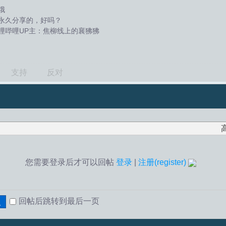
哦
永久分享的，好吗？
哩哔哩UP主：焦柳线上的襄狒狒
支持
反对
您需要登录后才可以回帖
登录
|
注册(register)
回帖后跳转到最后一页
复