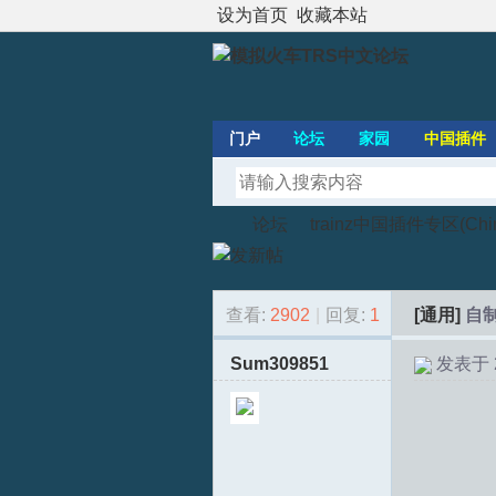
设为首页
收藏本站
门户
论坛
家园
中国插件
论坛
trainz中国插件专区(Chines
查看:
2902
|
回复:
1
[通用]
自
模
»
›
Sum309851
发表于 20