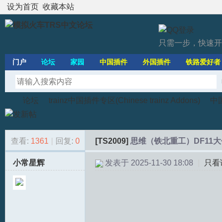
设为首页
收藏本站
只需一步，快速开
门户
论坛
家园
中国插件
外国插件
铁路爱好者
论坛
trainz中国插件专区(Chinese trainz Addons)
中国
查看:
1361
|
回复:
0
[TS2009]
思维（铁北重工）DF11
模
»
›
›
小常星辉
发表于 2025-11-30 18:08
|
只看