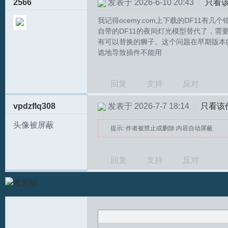
2566
发表于 2026-6-10 20:43
|
只看
我记得ocemy.com上下载的DF11有
自带的DF11的夜间灯光模型替代了，需要
有可以替换的狮子。这个问题在早期版本的
诡地导致插件不能用
回复
支持
反对
T
vpdzflq308
发表于 2026-7-7 18:14
|
只看该
头像被屏蔽
提示:
作者被禁止或删除 内容自动屏蔽
回复
支持
反对
R