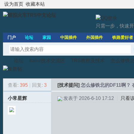
设为首页
收藏本站
只需一步，快速开
门户
论坛
家园
中国插件
外国插件
铁路爱好者
论坛
trainz技术交流区
TRS教程及技术
怎么修铁北
查看:
395
|
回复:
3
[技术提问]
怎么修铁北的DF11啊？
模
»
›
›
›
小常星辉
发表于 2026-6-10 17:12
|
只看