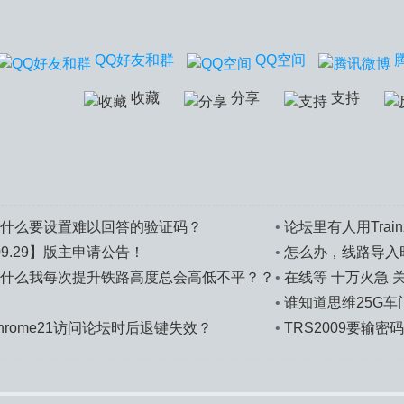
QQ好友和群
QQ空间
收藏
分享
支持
什么要设置难以回答的验证码？
•
论坛里有人用Trainz R
.09.29】版主申请公告！
•
怎么办，线路导入
什么我每次提升铁路高度总会高低不平？？
•
在线等 十万火急 
•
谁知道思维25G车
hrome21访问论坛时后退键失效？
•
TRS2009要输