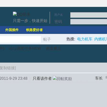
用户名
只需一步，快速开始
密码
外国插件
铁路爱好者
热搜:
电力机车
内燃机
帖子
搜
中)
论坛调度任务NEW
调度规定
索
[复制链接]
›
›
车长
11-9-29 23:48
|
只看该作者