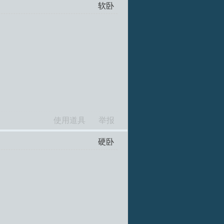
软卧
使用道具
举报
硬卧