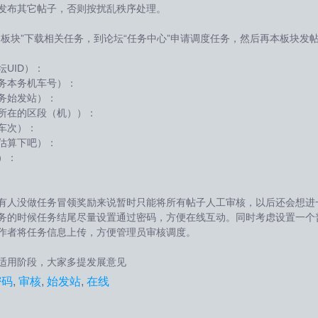
发布其它帖子，否则按扰乱秩序处理。
务板块”下载相关任务，到论坛“任务中心”申请调度任务，然后再本板块发
坛UID）：
务本务机车号）：
务始发站）：
所在的区段（机））：
车次）：
估算下吧）：
）：
有人没做任务冒领奖励来说暂时只能将所有帖子人工审核，以后还会想进
务的时候任务结尾尽量设置通过密码，方便在线互动。同时考虑设置一个
作者将任务信息上传，方便管理员审核调度。
适用阶段，大家多提发展意见
密码
,
审核
,
始发站
,
在线