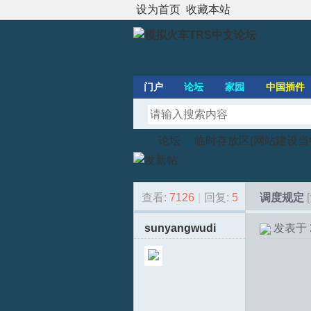
设为首页
收藏本站
门户
论坛
家园
中国插件
论坛
临时存放区(网站建设当
查看:
7126
|
回复:
5
调度规定
模
»
›
sunyangwudi
发表于 20