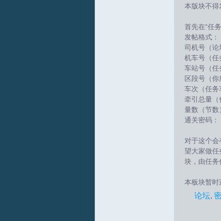
本版块不得
拟
首先在“任
发帖格式：
司机号（论
机车号（任
车站号（任
区段号（你
车次（任务
牵引总量（
量数（节数
火
通关密码：
对于这个会
望大家做任
块，由任务
本板块暂时
论坛
,
车