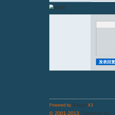
发表回
Powered by
Discuz!
X3
© 2001-2013
Comsenz Inc.