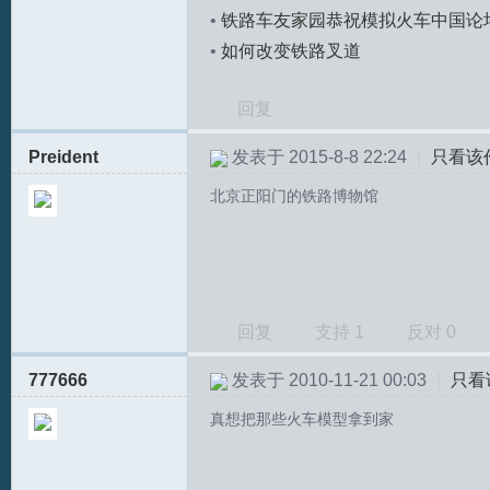
•
铁路车友家园恭祝模拟火车中国论
•
如何改变铁路叉道
回复
Preident
发表于 2015-8-8 22:24
|
只看该
北京正阳门的铁路博物馆
T
回复
支持
1
反对
0
777666
发表于 2010-11-21 00:03
|
只看
真想把那些火车模型拿到家
R