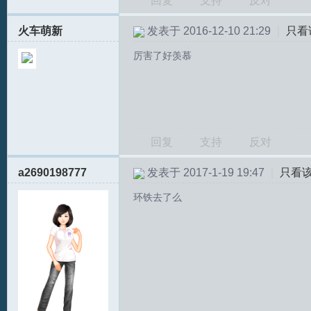
回复
支持
反对
火车萌新
发表于 2016-12-10 21:29
|
只看
厉害了好羡慕
回复
支持
反对
a2690198777
发表于 2017-1-19 19:47
|
只看
环铁去了么