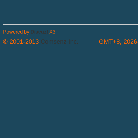
Powered by
Discuz!
X3
© 2001-2013
Comsenz Inc.
GMT+8, 2026-
S
中