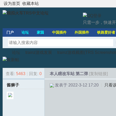
设为首页
收藏本站
只需一步，快速开
门户
论坛
家园
中国插件
外国插件
铁路爱好者
论坛
trainz游戏发展
trainz游戏截图(TRS Screenshot
查看:
5463
|
回复:
0
本人瞎改车站 第二弹
[复制链接]
模
»
›
›
酱狮子
发表于 2022-3-12 17:20
|
只看